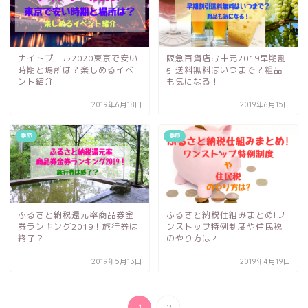
ナイトプール2020東京で安い
阪急百貨店お中元2019早期割
時期と場所は？楽しめるイベ
引送料無料はいつまで？粗品
ント紹介
も気になる！
2019年6月18日
2019年6月15日
季節
季節
ふるさと納税還元率商品券金
ふるさと納税仕組みまとめ!ワ
券ランキング2019！旅行券は
ンストップ特例制度や住民税
終了？
のやり方は?
2019年5月13日
2019年4月19日
1
2