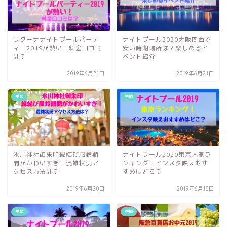
ラグーナナイトプールパーテ
ナイトプール2020大阪関西で
ィー2019が熱い！料金口コミ
安い時期場所は？楽しめるイ
は？
ベント紹介
2019年6月21日
2019年6月21日
季節
季節
氷川神社御朱印縁結び風鈴期
ナイトプール2020東京人気ラ
間がかわいすぎ！混雑状況ア
ンキング！インスタ映えおす
クセス方法は？
すめはどこ？
2019年6月20日
2019年6月18日
季節
季節