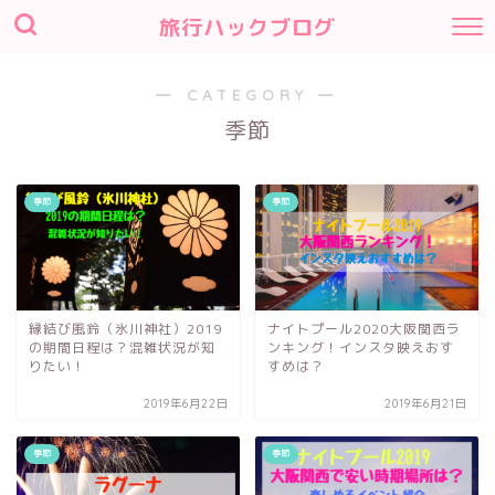
旅行ハックブログ
― CATEGORY ―
季節
季節
季節
縁結び風鈴（氷川神社）2019
ナイトプール2020大阪関西ラ
の期間日程は？混雑状況が知
ンキング！インスタ映えおす
りたい！
すめは？
2019年6月22日
2019年6月21日
季節
季節