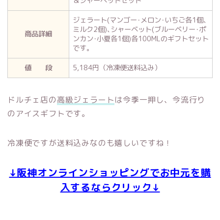
＆シャーベットセット
ジェラート(マンゴー･メロン･いちご各1個､
ミルク2個)､シャーベット(ブルーベリー･ポ
商品詳細
ンカン･小夏各1個)各100MLのギフトセット
です。
値 段
5,184円（冷凍便送料込み）
ドルチェ店の
高級ジェラート
は今季一押し、今流行り
のアイスギフトです。
冷凍便ですが送料込みなのも嬉しいですね！
↓阪神オンラインショッピングでお中元を購
入するならクリック↓