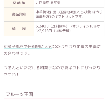
商 品 名
叶匠壽庵 夏水羹
水羊羹3個､夏の玉露地4個､わらび羹･ほうじ
商品詳細
茶羹各2個のギフトセットです。
3,240円（送料無料）→オンライン10%オ
値 段
フ2,916円（送料無料）
和菓子部門で圧倒的に人気
なのはやはり定番の羊羹詰
め合わせです。
つるんといただける和菓子なので夏ギフトにぴったり
ですね！
フルーツ王国