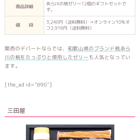
あら川の桃ゼリー12個のギフトセットで
商品詳細
す。
3,240円（送料無料）→オンライン10%オ
値 段
フ2,916円（送料無料）
関西のデパートならでは、
和歌山県のブランド桃あら
川の桃をたっぷりと使用したゼリー
も人気となってい
ます。
[the_ad id=”690″]
三田屋