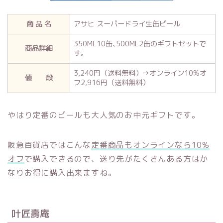
商 品 名
アサヒ スーパードライ生缶ビール
350ML10缶､500ML2缶のギフトセットで
商品詳細
す。
3,240円（送料無料）→オンライン10%オ
値 段
フ2,916円（送料無料）
やはり定番のビールも大人気のお中元ギフトです。
阪急百貨店ではこんな
定番商品もオンラインなら10%
オフ
で購入できるので、送り先がたくさんある方はか
なりお得に購入出来ますね。
叶匠壽庵