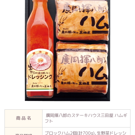
廣岡揮八郎のステーキハウス三田屋 ハムギ
商 品 名
フト
ブロックハム2個(計700g)､生野菜ドレッシ