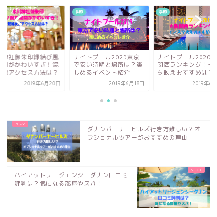
季節
季節
イトプール2020東京
ナイトプール2020大阪
氷川神社御朱印縁結
安い時期と場所は？楽
関西ランキング！インス
鈴期間がかわいすぎ
めるイベント紹介
タ映えおすすめは？
雑状況アクセス方法
2019年6月18日
2019年6月21日
2019年6
ダナンバーナーヒルズ行き方難しい？オ
プショナルツアーがおすすめの理由
ハイアットリージェンシーダナン口コミ
評判は？気になる部屋やスパ！