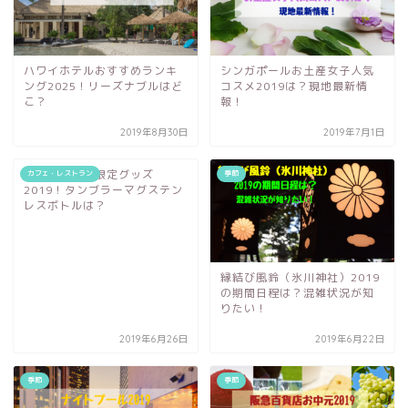
ハワイホテルおすすめランキ
シンガポールお土産女子人気
ング2025！リーズナブルはど
コスメ2019は？現地最新情
こ？
報！
2019年8月30日
2019年7月1日
ハワイスタバ限定グッズ
カフェ・レストラン
季節
2019！タンブラーマグステン
レスボトルは？
縁結び風鈴（氷川神社）2019
の期間日程は？混雑状況が知
りたい！
2019年6月26日
2019年6月22日
季節
季節