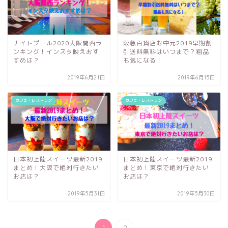
ナイトプール2020大阪関西ラ
阪急百貨店お中元2019早期割
ンキング！インスタ映えおす
引送料無料はいつまで？粗品
すめは？
も気になる！
2019年6月21日
2019年6月15日
カフェ・レストラン
カフェ・レストラン
日本初上陸スイーツ最新2019
日本初上陸スイーツ最新2019
まとめ！大阪で絶対行きたい
まとめ！東京で絶対行きたい
お店は？
お店は？
2019年5月31日
2019年5月30日
1
2