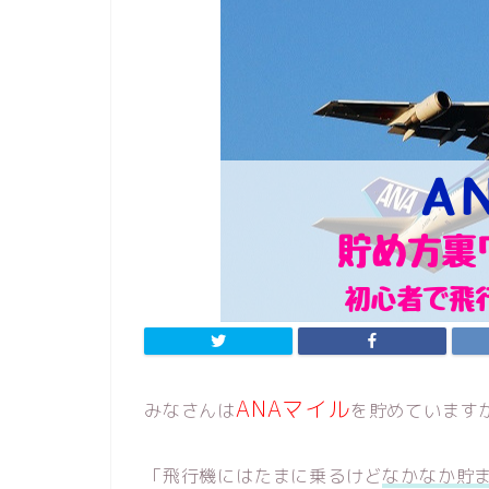
ANAマイル
みなさんは
を貯めています
「飛行機にはたまに乗るけど
なかなか貯