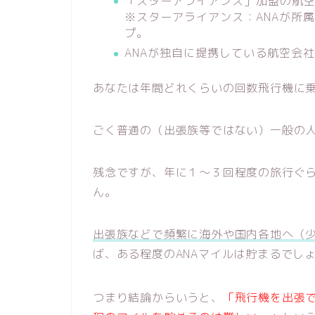
「スターアライアンス」加盟の航
※スターアライアンス：ANAが所
プ。
ANAが独自に提携している航空会
あなたは年間どれくらいの回数飛行機に
ごく普通の（出張族等ではない）一般の
残念ですが、年に１～３回程度の旅行ぐら
ん。
出張族などで頻繁に海外や国内各地へ（
ば、ある程度のANAマイルは貯まるでし
つまり結論からいうと、
「飛行機を出張