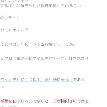
空会社のフライト
属する様々な航空会社が提携加盟しているグルー
社のフライト
乗っていますか？
人であれば、年に１～３回程度でしょうか。
いでは大量のANAマイルを貯めることはできませ
少なくとも月に１０以上）飛行機に乗る人
であれ
ょう。
海外旅行
で頻繁に使うレベルでないと、
に行ける