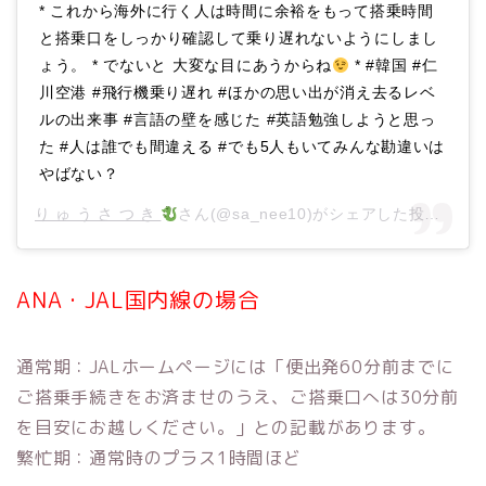
* これから海外に行く人は時間に余裕をもって搭乗時間
と搭乗口をしっかり確認して乗り遅れないようにしまし
ょう。 * でないと 大変な目にあうからね
* #韓国 #仁
川空港 #飛行機乗り遅れ #ほかの思い出が消え去るレベ
ルの出来事 #言語の壁を感じた #英語勉強しようと思っ
た #人は誰でも間違える #でも5人もいてみんな勘違いは
やばない？
り ゅ う さ つ き
さん(@sa_nee10)がシェアした投稿 –
20
ANA・JAL国内線の場合
通常期：JALホームページには「便出発60分前までに
ご搭乗手続きをお済ませのうえ、ご搭乗口へは30分前
を目安にお越しください。」との記載があります。
繁忙期：通常時のプラス1時間ほど