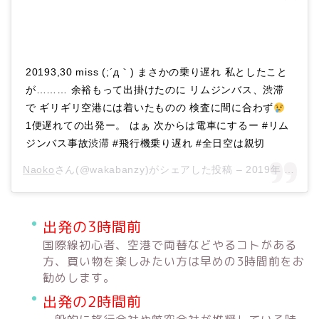
20193,30 miss (;´д｀) まさかの乗り遅れ 私としたこと
が……… 余裕もって出掛けたのに リムジンバス、渋滞
で ギリギリ空港には着いたものの 検査に間に合わず
1便遅れての出発ー。 はぁ 次からは電車にするー #リム
ジンバス事故渋滞 #飛行機乗り遅れ #全日空は親切
Naoko
さん(@wakabanzy)がシェアした投稿 –
2019年 3月月29日午後4時46分PDT
出発の3時間前
国際線初心者、空港で両替などやるコトがある
方、買い物を楽しみたい方は早めの3時間前をお
勧めします。
出発の2時間前