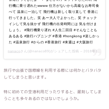
行機に乗り遅れたwwww 仕方がないから高級なお寿司食
べて 温泉に一泊して 飛行機は新しく取り直して 香港に
行ってきました。笑 あー大人でよかった。笑 チェック
インして気を抜かず 飛行機の出発時間には 気を付けま
しょう。 #飛行機乗り遅れ #人生二回目 #そんなことも
あるある #旅行ハプニング #香港 #hongkong #楽しかっ
た #温泉旅行 #からの #香港旅行 #来週は #大阪旅行
nanaco
さん(@nanaco89)がシェアした投稿 –
2018年11月月29日午前8時18分PST
旅行や出張で国際線を利用する際には何かとバタバタ
してしまうと思います。
特に初めての空港利用だったりすると、遅刻してしま
うことも多々あるのではないでしょうか。