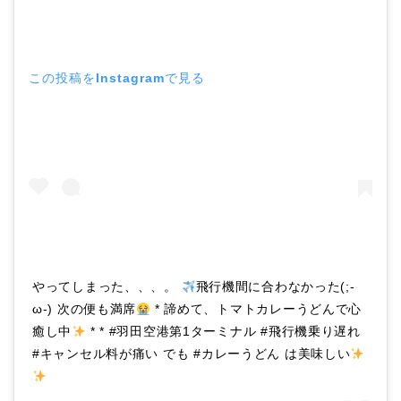
この投稿をInstagramで見る
やってしまった、、、。
飛行機間に合わなかった(;-
ω-) 次の便も満席
* 諦めて、トマトカレーうどんで心
癒し中
* * #羽田空港第1ターミナル #飛行機乗り遅れ
#キャンセル料が痛い でも #カレーうどん は美味しい