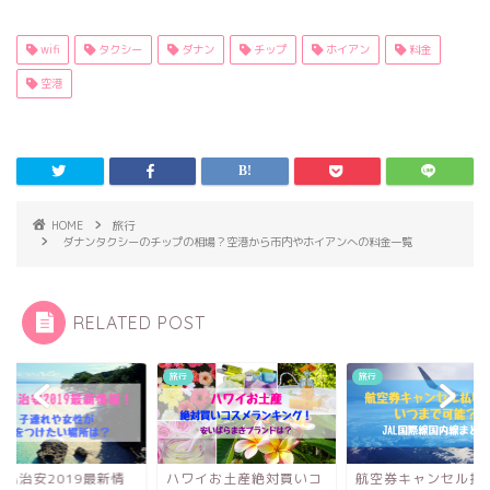
wifi
タクシー
ダナン
チップ
ホイアン
料金
空港
HOME
旅行
ダナンタクシーのチップの相場？空港から市内やホイアンへの料金一覧
RELATED POST
旅行
旅行
ワイお土産絶対買いコ
航空券キャンセル払い戻
セブ島治安2019最