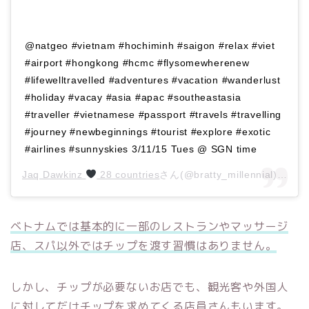
@natgeo #vietnam #hochiminh #saigon #relax #viet
#airport #hongkong #hcmc #flysomewherenew
#lifewelltravelled #adventures #vacation #wanderlust
#holiday #vacay #asia #apac #southeastasia
#traveller #vietnamese #passport #travels #travelling
#journey #newbeginnings #tourist #explore #exotic
#airlines #sunnyskies 3/11/15 Tues @ SGN time
Jaq Dawkinz
28 countries
さん(@bratty_millennial)がシェアした投稿 –
ベトナムでは基本的に一部のレストランやマッサージ
店、スパ以外ではチップを渡す習慣はありません。
しかし、チップが必要ないお店でも、観光客や外国人
に対してだけチップを求めてくる店員さんもいます。