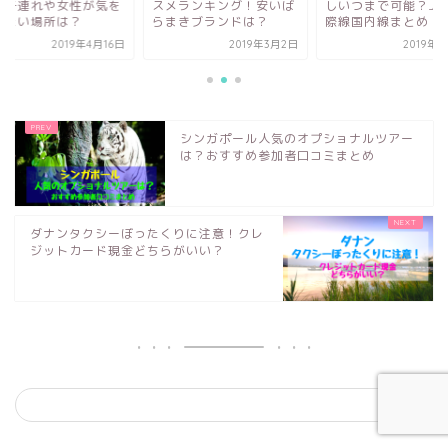
メランキング！安いば
しいつまで可能？JAL国
報！子連れや女性が
まきブランドは？
際線国内線まとめ
つけたい場所は？
2019年3月2日
2019年4月9日
2019年4
シンガポール人気のオプショナルツアー
は？おすすめ参加者口コミまとめ
ダナンタクシーぼったくりに注意！クレ
ジットカード現金どちらがいい？