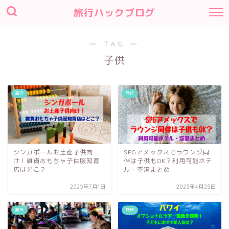
旅行ハックブログ
― TAG ―
子供
旅行
旅行
シンガポールお土産子供向
SPGアメックスでラウンジ同
け！雑貨おもちゃ子供服知育
伴は子供もOK？利用可能ホテ
店はどこ？
ル・空港まとめ
2025年7月1日
2025年4月25日
旅行
旅行