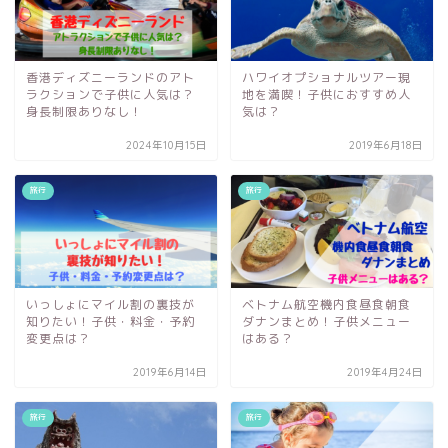
香港ディズニーランドのアト
ハワイオプショナルツアー現
ラクションで子供に人気は？
地を満喫！子供におすすめ人
身長制限ありなし！
気は？
2024年10月15日
2019年6月18日
旅行
旅行
いっしょにマイル割の裏技が
ベトナム航空機内食昼食朝食
知りたい！子供・料金・予約
ダナンまとめ！子供メニュー
変更点は？
はある？
2019年6月14日
2019年4月24日
旅行
旅行