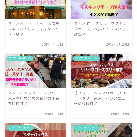
スタバメニューホット人気ラ
スタバ ロースタリーマスキン
ンキング！甘いおすすめドリ
グテープが人気！インスタで
ンクは？
話題？
2019年4月2日
2019年3月20日
カフェ・レストラン
カフェ・レストラン
スターバックスロースタリー
【スターバックスリザーブロ
東京整理券発券の使い方！待
ースタリー東京】パンメニュ
ち時間は？
ーの値段は？
2019年3月16日
2019年3月15日
カフェ・レストラン
カフェ・レストラン