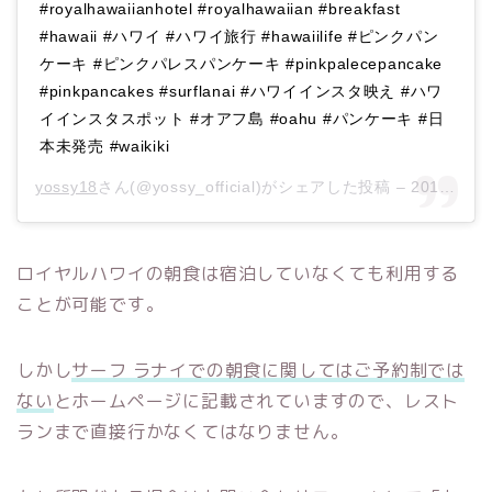
#royalhawaiianhotel #royalhawaiian #breakfast
#hawaii #ハワイ #ハワイ旅行 #hawaiilife #ピンクパン
ケーキ #ピンクパレスパンケーキ #pinkpalecepancake
#pinkpancakes #surflanai #ハワイインスタ映え #ハワ
イインスタスポット #オアフ島 #oahu #パンケーキ #日
本未発売 #waikiki
yossy18
さん(@yossy_official)がシェアした投稿 –
2019年 7月月23日午後1時56分PDT
ロイヤルハワイの朝食は宿泊していなくても利用する
ことが可能です。
しかし
サーフ ラナイでの朝食に関してはご予約制では
ない
とホームページに記載されていますので、レスト
ランまで直接行かなくてはなりません。