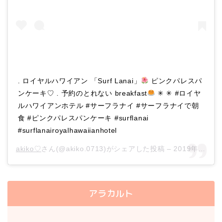
. ロイヤルハワイアン 「Surf Lanai」
ピンクパレスパ
ンケーキ♡︎ . 予約のとれない breakfast
✳︎ ✳︎ #ロイヤ
ルハワイアンホテル #サーフラナイ #サーフラナイで朝
食 #ピンクパレスパンケーキ #surflanai
#surflanairoyalhawaiianhotel
akiko♡︎
さん(@akiko.0713)がシェアした投稿 –
2019年 6月月23日午後6時17分PDT
アラカルト