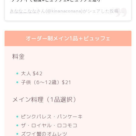
きななこなな
さん(@kinanaconana)がシェアした投稿 –
201
オーダー制メイン1品＋ビュッフェ
料金
大人 $42
子供（6〜12歳）$21
メイン料理（1品選択）
ピンクパレス・パンケーキ
ザ・ロイヤル・ロコモコ
ズワイ蟹のオムレツ