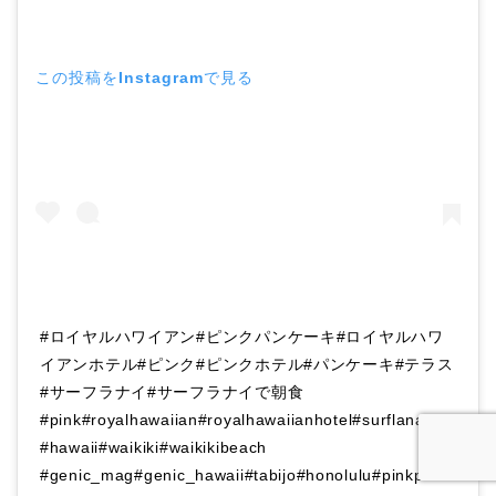
この投稿をInstagramで見る
#ロイヤルハワイアン#ピンクパンケーキ#ロイヤルハワ
イアンホテル#ピンク#ピンクホテル#パンケーキ#テラス
#サーフラナイ#サーフラナイで朝食
#pink#royalhawaiian#royalhawaiianhotel#surflanai
#hawaii#waikiki#waikikibeach
#genic_mag#genic_hawaii#tabijo#honolulu#pinkpanc