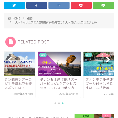
HOME
旅行
大人キッザニアの人気職種や体験内容は？大人気だった口コミまとめ
RELATED POST
旅行
旅行
カンクン観光ツアーラ
ダナンお土産は現地スー
ダナンホテル子連れ
キング】子連れでも楽
パービッグC？アクセス
プール付きはどこ？
めるスポットは？
シャトルバスの乗り方
すめコスパ抜群！
2019年3月19日
2019年3月14日
2019年3