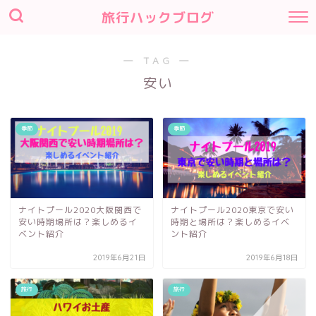
旅行ハックブログ
― TAG ―
安い
季節
季節
ナイトプール2020大阪関西で
ナイトプール2020東京で安い
安い時期場所は？楽しめるイ
時期と場所は？楽しめるイベ
ベント紹介
ント紹介
2019年6月21日
2019年6月18日
旅行
旅行